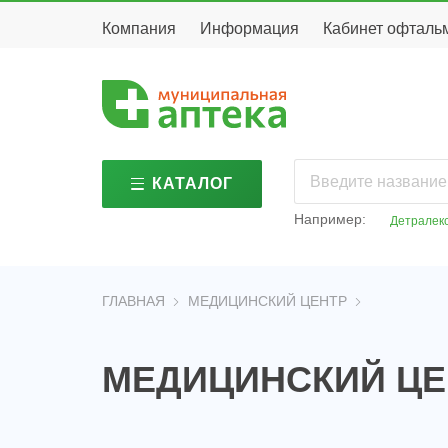
Компания
Информация
Кабинет офталь
КАТАЛОГ
дезинфицирующие
гиги
средства
Например:
Детралек
меди
медикаменты
изде
детские
изго
товары
апте
детское
ГЛАВНАЯ
МЕДИЦИНСКИЙ ЦЕНТР
мине
питание
вода
косметика и
опти
парфюмерия
МЕДИЦИНСКИЙ ЦЕ
опти
лечебное и
корр
диетическое
питание