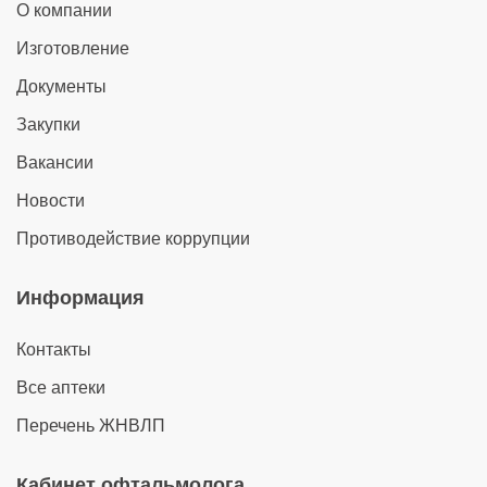
Филиал «Аптека № 7»
О компании
+7 (383) 351-67-58
Изготовление
ул. Титова, 1
Документы
Филиал «Аптека № 70»
+7 (383) 314-00-75
Закупки
ул. Тюленина, 9
Вакансии
Аптечный пункт №1
Новости
+7 (383) 270-50-77
Противодействие коррупции
ул. Рассветная, 1
Аптечный пункт №4
Информация
+7 (923) 220-11-73
ул. 25 лет Октября, 1
Контакты
Филиал «Аптека № 8»
+7 (383) 271-02-45
Все аптеки
ул. Авиастроителей, 3
Перечень ЖНВЛП
Аптечный пункт
+7 (913) 795-28-09
Кабинет офтальмолога