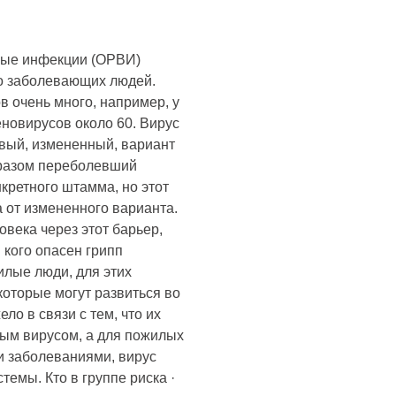
ные инфекции (ОРВИ)
но заболевающих людей.
 очень много, например, у
еновирусов около 60. Вирус
овый, измененный, вариант
бразом переболевший
кретного штамма, но этот
 от измененного варианта.
века через этот барьер,
 кого опасен грипп
илые люди, для этих
которые могут развиться во
ло в связи с тем, что их
ным вирусом, а для пожилых
ми заболеваниями, вирус
емы. Кто в группе риска ·