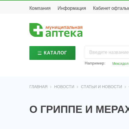
Компания
Информация
Кабинет офталь
КАТАЛОГ
дезинфицирующие
гиги
средства
Например:
Мексидол
меди
медикаменты
изде
детские
изго
товары
апте
детское
ГЛАВНАЯ
НОВОСТИ
СТАТЬИ И НОВОСТИ
мине
питание
вода
косметика и
опти
парфюмерия
О ГРИППЕ И МЕРА
опти
лечебное и
корр
диетическое
питание