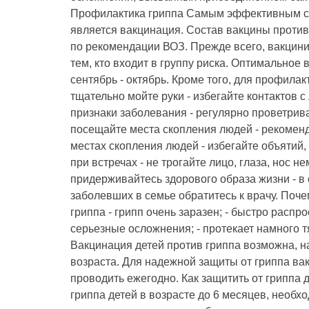
Профилактика гриппа Самым эффективным с
является вакцинация. Состав вакцины против
по рекомендации ВОЗ. Прежде всего, вакцин
тем, кто входит в группу риска. Оптимальное
сентябрь - октябрь. Кроме того, для профилакт
тщательно мойте руки - избегайте контактов с
признаки заболевания - регулярно проветрив
посещайте места скопления людей - рекоменд
местах скопления людей - избегайте объятий,
при встречах - не трогайте лицо, глаза, нос н
придерживайтесь здорового образа жизни - в
заболевших в семье обратитесь к врачу. Поч
гриппа - грипп очень заразен; - быстро распр
серьезные осложнения; - протекает намного 
Вакцинация детей против гриппа возможна, н
возраста. Для надежной защиты от гриппа в
проводить ежегодно. Как защитить от гриппа 
гриппа детей в возрасте до 6 месяцев, необ