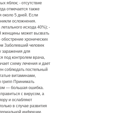
ых яблок; - отсутствие
огда отмечается также
 около 5 дней. Если
зникли осложнения.
летального исхода 40%); -
ой женщины может вызвать
- обострение хронических
пом Заболевший человек
у заражения для
я под контролем врача,
чает схему лечения и дает
ен соблюдать постельный
огатые витаминами,
и грипп Принимать
пом — большая ошибка.
правиться с вирусом, а
лору и ослабляют
только в случае развития
териальной инфекции.