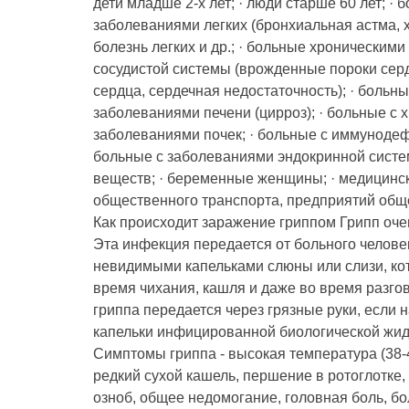
дети младше 2-х лет; · люди старше 60 лет; ·
заболеваниями легких (бронхиальная астма, 
болезнь легких и др.; · больные хроническим
сосудистой системы (врожденные пороки сер
сердца, сердечная недостаточность); · больн
заболеваниями печени (цирроз); · больные с 
заболеваниями почек; · больные с иммуноде
больные с заболеваниями эндокринной сист
веществ; · беременные женщины; · медицинск
общественного транспорта, предприятий обще
Как происходит заражение гриппом Грипп оче
Эта инфекция передается от больного челове
невидимыми капельками слюны или слизи, ко
время чихания, кашля и даже во время разгов
гриппа передается через грязные руки, если 
капельки инфицированной биологической жидк
Симптомы гриппа - высокая температура (38-4
редкий сухой кашель, першение в ротоглотке, 
озноб, общее недомогание, головная боль, бо