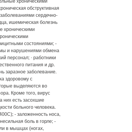
 больные хроническими
хроническая обструктивная
и заболеваниями сердечно-
дца, ишемическая болезнь
ые хроническими
хроническими
фицитными состояниями; -
емы и нарушениями обмена
ий персонал; · работники
ственного питания и др.
нь заразное заболевание.
ка здоровому с
торые выделяются во
ора. Кроме того, вирус
на них есть засохшие
ости больного человека.
00С); - заложенность носа,
несильная боль в горле; -
ли в мышцах (ногах,