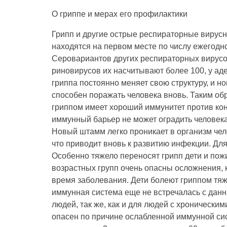
О гриппе и мерах его профилактики
Грипп и другие острые респираторные вирус
находятся на первом месте по числу ежегод
Серовариантов других респираторных вирусов
риновирусов их насчитывают более 100, у ад
гриппа постоянно меняет свою структуру, и н
способен поражать человека вновь. Таким о
гриппом имеет хороший иммунитет против кон
иммунный барьер не может оградить человека
Новый штамм легко проникает в организм чело
что приводит вновь к развитию инфекции. Для
Особенно тяжело переносят грипп дети и пож
возрастных групп очень опасны осложнения, 
время заболевания. Дети болеют гриппом тяже
иммунная система еще не встречалась с дан
людей, так же, как и для людей с хронически
опасен по причине ослабленной иммунной сист