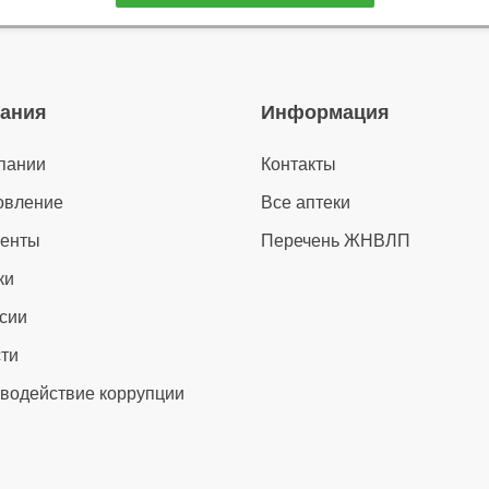
ания
Информация
пании
Контакты
овление
Все аптеки
менты
Перечень ЖНВЛП
ки
сии
ти
водействие коррупции