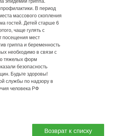
ла эпидемии гриппа.
профилактики. В период
места массового скопления
ма гостей. Детей старше 6
того, чаще гулять с
т посещения мест
тив гриппа и беременность
ых необходимо в связи с
тию тяжелых форм
казали безопасность
щин. Будьте здоровы!
й службы по надзору в
учия человека РФ
Возврат к списку