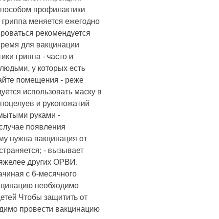
пособом профилактики
 гриппа меняется ежегодно
ироваться рекомендуется
 время для вакцинации
ики гриппа - часто и
 людьми, у которых есть
айте помещения - реже
уется использовать маску в
 поцелуев и рукопожатий
емытыми руками -
 случае появления
ему нужна вакцинация от
остраняется; - вызывает
тяжелее других ОРВИ.
ачиная с 6-месячного
акцинацию необходимо
детей Чтобы защитить от
ходимо провести вакцинацию