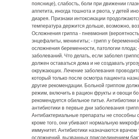
пояснице), слабость, боли при движении глазн
аппетита, иногда тошнота и рвота, у детей ин
диарея. Признаки интоксикации продолжаются
температура держится дольше, возможно, во
Осложнения гриппа - пневмония (вероятность 
энцефалиты, менингиты; - грипп у беременн
осложнения беременности, патологии плода; 
заболеваний. Что делать, если заболел грип
должен оставаться дома и не создавать угроз
окружающих. Лечение заболевания проводитс
который только после осмотра пациента назна
другие рекомендации. Больной гриппом долж
режим, включить в рацион фрукты и овощи б
рекомендуется обильное питье. Антибиотики 
антибиотики в первые дни заболевания грип
Антибактериальные препараты не способны с
кроме того, они убивают нормальную микроф
иммунитет. Антибиотики назначаются врачом 
осложнений, вызванных присоединением бак